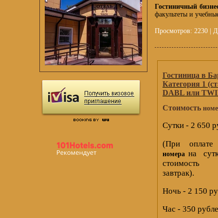
Гостиничный бизне
факультеты и учебны
Просмотров: 2230 | Д
Гостиница в Ба
Категория 1 (с
DABL или TWI
Стоимость
номе
Сутки - 2 650 
(При оплат
на сутк
номера
стоимость
завтрак).
Ночь - 2 150 р
Час - 350 рубл