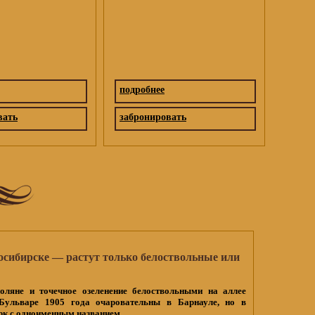
подробнее
вать
забронировать
осибирске — растут только белоствольные или
оляне и точечное озеленение белоствольными на аллее
Бульваре 1905 года очаровательны в Барнауле, но в
рк с одноименным названием.