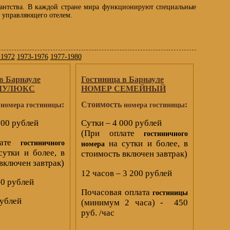
етантства. В каждой стране мира функционируют специальные
о управляющего отелем.
-1972
1973-1976
1977-1980
в Барнауле
Гостиница в Барнауле
ОЛУЛЮКС
НОМЕР СЕМЕЙНЫЙ
ь
:
Стоимость
:
номера гостиницы
номера гостиницы
000 рублей
Сутки – 4 000 рублей
(При оплате
гостиничного
лате
на сутки и более, в
гостиничного
номера
утки и более, в
стоимость включен завтрак)
включен завтрак)
12 часов – 3 200 рублей
00 рублей
Почасовая оплата
гостиницы
рублей
(минимум 2 часа) - 450
руб. /час