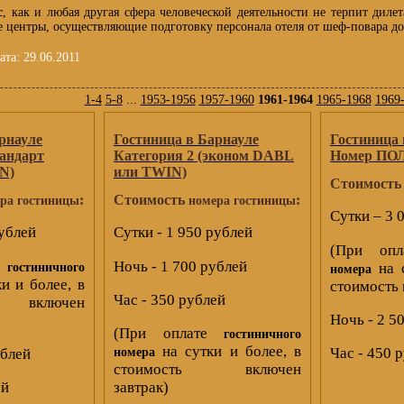
с
, как и любая другая сфера человеческой деятельности не терпит дил
е центры, осуществляющие подготовку персонала отеля от шеф-повара д
ата:
29.06.2011
1-4
5-8
...
1953-1956
1957-1960
1961-1964
1965-1968
1969
рнауле
Гостиница в Барнауле
Гостиница 
тандарт
Категория 2 (эконом DABL
Номер П
N)
или TWIN)
Стоимост
:
Стоимость
:
ра гостиницы
номера гостиницы
Сутки – 3 
рублей
Сутки - 1 950 рублей
(При оп
е
Ночь - 1 700 рублей
на с
гостиничного
номера
и и более, в
стоимость 
Час - 350 рублей
 включен
Ночь - 2 5
(При оплате
гостиничного
на сутки и более, в
Час - 450 
ублей
номера
стоимость включен
ей
завтрак)