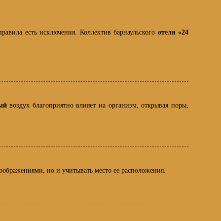
правила есть исключения. Коллектив барнаульского
отеля «24
ный
воздух благоприятно влияет на организм, открывая поры,
оображениями, но и учитывать место ее расположения.