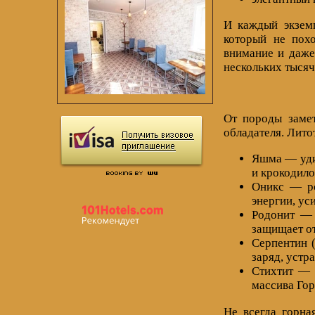
И каждый экземп
который не пох
внимание и даже
нескольких тысяч
От породы замет
обладателя. Лито
Яшма — удив
и крокодил
Оникс — ро
энергии, ус
Родонит — 
защищает от
Серпентин 
заряд, устр
Стихтит — 
массива Гор
Не всегда горна