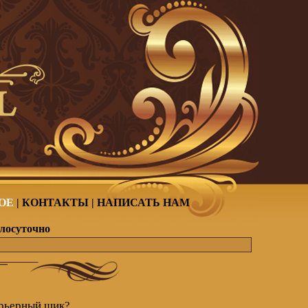
ОЕ
|
КОНТАКТЫ
|
НАПИСАТЬ НАМ
глосуточно
ерьерный шик?