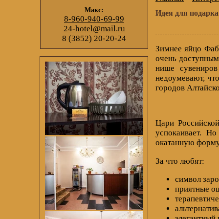
Макс:
Идея для подарк
8-960-940-69-99
24-hotel@mail.ru
8 (3852) 20-20-24
Зимнее яйцо Фаб
очень доступным
нише сувениров
недоумевают, что
городов Алтайско
Цари Российско
успокаивает. Но
окатанную форму
За что любят:
символ зар
приятные о
терапевтиче
альтернати
элегантный 