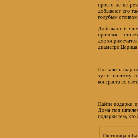
просто не встреч
добывают его та
голубым отливом,
Добывают и яшму
прошлые столет
достопримечател
диаметре Царица 
Поставить шар п
хуже, поэтому т
контраста со све
Найти подарки п
Дома под шпилем
подарки тем, кто
Гостиница в Ба