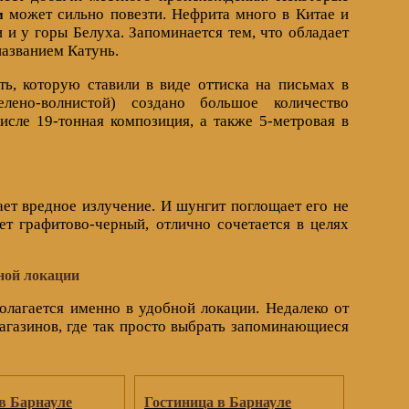
может сильно повезти. Нефрита много в Китае и
м
и у горы Белуха. Запоминается тем, что обладает
названием Катунь.
, которую ставили в виде оттиска на письмах в
лено-волнистой) создано большое количество
сле 19-тонная композиция, а также 5-метровая в
ет вредное излучение. И шунгит поглощает его не
т графитово-черный, отлично сочетается в целях
ной локации
олагается именно в удобной локации. Недалеко от
агазинов, где так просто выбрать запоминающиеся
в Барнауле
Гостиница в Барнауле