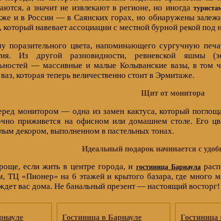
аются, а значит не извлекают в регионе, но иногда
туриста
кже и в России — в Саянских горах, но обнаружены залежи 
 который навевает ассоциации с местной бурной рекой под 
 поразительного цвета, напоминающего сургучную печать
ия. Из другой разновидности, ревневской яшмы (зе
ьностей — массивные и малые Колыванские вазы, в том чи
ваз, которая теперь величественно стоит в Эрмитаже.
Щит от монитора
еред монитором — одна из замен кактуса, который поглоща
очно приживется на офисном или домашнем столе. Его цве
тлым декором, выполненном в пастельных тонах.
Идеальный подарок начинается с удоб
роще, если жить в центре города, и
расп
гостиница Барнаула
, ТЦ «Пионер» на 6 этажей и крытого базара, где много м
 ждет вас дома. Не банальный презент — настоящий восторг!
рнауле
Гостиница в Барнауле
Гостиница 