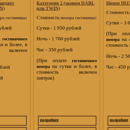
тандарт
Категория 2 (эконом DABL
Номер П
N)
или TWIN)
Стоимост
:
Стоимость
:
ра гостиницы
номера гостиницы
Сутки – 3 
рублей
Сутки - 1 950 рублей
(При оп
е
Ночь - 1 700 рублей
на с
гостиничного
номера
и и более, в
стоимость 
Час - 350 рублей
 включен
Ночь - 2 5
(При оплате
гостиничного
на сутки и более, в
Час - 450 
ублей
номера
стоимость включен
ей
завтрак)
подробнее
подробнее