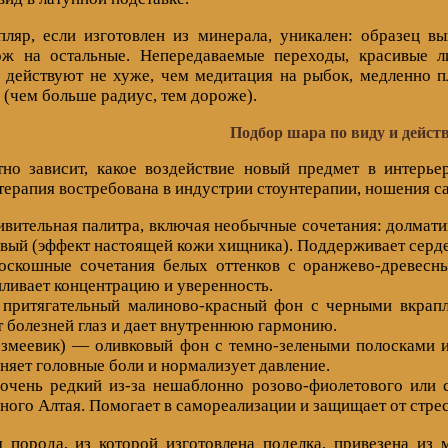
ляр, если изготовлен из минерала, уникален: образец вы
ож на остальные. Непередаваемые переходы, красивые 
 действуют не хуже, чем медитация на рыбок, медленно 
 (чем больше радиус, тем дороже).
Подбор шара по виду и дейст
но зависит, какое воздействие новый предмет в интерь
терапия востребована в индустрии стоунтерапии, ношения с
ительная палитра, включая необычные сочетания: долматин
овый (эффект настоящей кожи хищника). Поддерживает серд
скошные сочетания белых оттенков с оранжево-древесны
иливает концентрацию и уверенность.
притягательный малиново-красный фон с черными вкрапле
 болезней глаз и дает внутреннюю гармонию.
(змеевик) — оливковый фон с темно-зелеными полосками и
аняет головные боли и нормализует давление.
очень редкий из-за нешаблонно розово-фиолетового или с
ного Алтая. Помогает в самореализации и защищает от стрес
я порода, из которой изготовлена поделка, привезена из