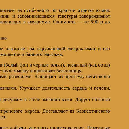
полнен из особенного по красоте отрезка камня,
линии и запоминающиеся текстуры завораживают
плавающих в аквариуме. Стоимость — от 500 р до
вию
ере оказывает на окружающий микроклимат и его
амоцветов и банного массажа.
 (белый фон и черные точки), пчелиный (как соты)
ечную мышцу и прогоняет бессонницу.
ми разводами. Защищает от простуд, негативной
ниями. Улучшает деятельность сердца и печени,
 рисунком в стиле змеиной кожи. Дарует сильный
иреневого окраса. Доставляют из Казнахтинского
са.
 мест добычи местного происхождения. Некоторые