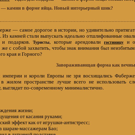
а — камни в форме яйца. Новый интерьерный шик?
ерже — самое дорогое в истории, но удивительно притяга
. Из камней стали выпускать идеально отшлифованные оваль
 и подарков.
, которые арендовали
и от
Туристы
гостиницу
 же с собой захватить, чтобы знак внимания был неизбитым
го края и Горного?
Завораживающая форма как вечны
й империи и короли Европы не зря восхищались Фаберже
 в жилом пространстве лучше всего не использовать с
, выглядит по-современному минималистично.
ождения жизни;
щущения от касания руками;
ский эффект как от игрушки-антистресс;
ва шарам-массажерам Бао;
вид в латунной подставке.