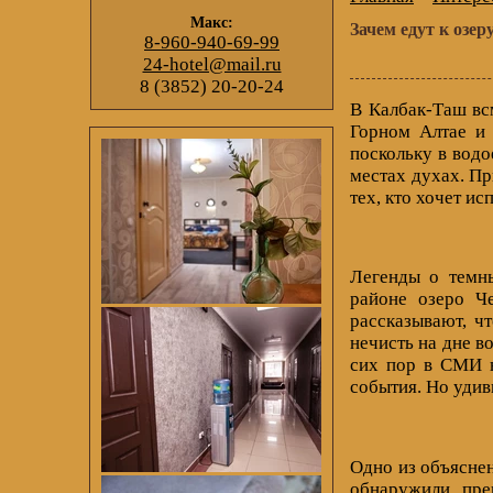
Макс:
Зачем едут к озе
8-960-940-69-99
24-hotel@mail.ru
8 (3852) 20-20-24
В Калбак-Таш вс
Горном Алтае и 
поскольку в водо
местах духах. Пр
тех, кто хочет и
Легенды о темны
районе озеро Ч
рассказывают, ч
нечисть на дне во
сих пор в СМИ н
события. Но удив
Одно из объяснен
обнаружили пре