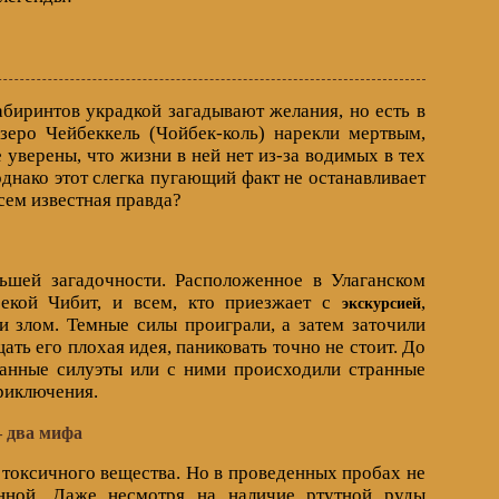
биринтов украдкой загадывают желания, но есть в
зеро Чейбеккель (Чойбек-коль) нарекли мертвым,
 уверены, что жизни в ней нет из-за водимых в тех
днако этот слегка пугающий факт не останавливает
сем известная правда?
ьшей загадочности. Расположенное в Улаганском
рекой Чибит, и всем, кто приезжает с
,
экскурсией
 злом. Темные силы проиграли, а затем заточили
щать его плохая идея, паниковать точно не стоит. До
ранные силуэты или с ними происходили странные
риключения.
— два мифа
 токсичного вещества. Но в проведенных пробах не
нной. Даже несмотря на наличие ртутной руды