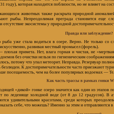
31 году), которая находится поблизости, но не влияет на сос
жающихся животных также раскрыта природной аномалией
ают рыбы. Непреодолимая преграда становится еще сло
и отсутствие экосистемы у природной достопримечательнос
Правда или заблуждение?
то рыба уже стала водиться в озере. Верно. Не только со
 искусственно, развивая местный промысел (форель).
 плохая примета. Нет, влага горная и чистая, не «мертвая
доемов без очистки нельзя по гигиеническим соображениям.
лось, потому что упал метеорит. Неправда. Резервуар полн
 безлюден. К достопримечательности часто приезжают турист
ше посещаемость, чем на более популярных водоемах — Тел
Как часть трассы в рамках гонки Wi
дящей «дикой» гонке озеро значится как один из этапов п
т по леденяще холодной воде (от 8 до 12 градусов). В а
аются удивительными красотами, среди которых преодолев
казать себе, что можешь? Именно за этим и отправляются в г