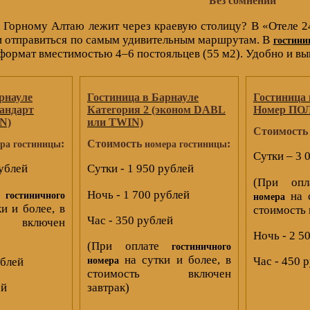
Без сомнений
 Горному Алтаю лежит через краевую столицу? В «Отеле 24
и отправиться по самым удивительным маршрутам. В
гостини
ормат вместимостью 4–6 постояльцев (55 м2). Удобно и вы
рнауле
Гостиница в Барнауле
Гостиница 
тандарт
Категория 2 (эконом DABL
Номер П
N)
или TWIN)
Стоимост
:
Стоимость
:
ра гостиницы
номера гостиницы
Сутки – 3 
рублей
Сутки - 1 950 рублей
(При оп
е
Ночь - 1 700 рублей
на с
гостиничного
номера
и и более, в
стоимость 
Час - 350 рублей
 включен
Ночь - 2 5
(При оплате
гостиничного
на сутки и более, в
Час - 450 
ублей
номера
стоимость включен
ей
завтрак)