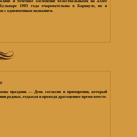
оляне и точечное озеленение белоствольными на аллее
Бульваре 1905 года очаровательны в Барнауле, но в
рк с одноименным названием.
я
раны праздник — День согласия и примирения, который
ии родных, отдыхая и проводя драгоценное время вместе.