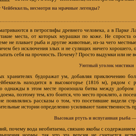
ру Чейбеккель, несмотря на мрачные легенды?
матриваются в петроглифы древнего человека, а в Парке Ла
такие места, от которых мурашки по коже. Не спроста о
еме не плавает рыба и другие животные, из-за чего местные
ичем без исключения злых и не сулящих ничего хорошего, о
спытать себя на прочность. Почему? Просто выдумки или не в
Уютный уголок мистики
х хранителях будоражат ум, добавляя приключению бол
ейбеккель находится в высокогорье (1816 м), рядом с 
то однажды в этом месте произошла битва между добром и
доема, поэтому тем, кто боится, что место проклято, а посе
е появлялись рассказы о том, что посетившие видели ст
ительные истории определенно усиливают таинственность п
Высокая ртуть и испуганная рыба 
ий, почему вода необитаема, связано якобы с содержанием
вышения нормы, так что эта версия не считается исти