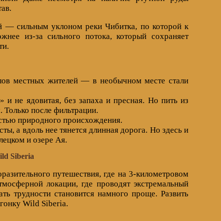
тав.
 — сильным уклоном реки Чибитка, по которой к
жнее из-за сильного потока, который сохраняет
ти.
 слов местных жителей — в необычном месте стали
» и не ядовитая, без запаха и пресная. Но пить из
 Только после фильтрации.
остью природного происхождения.
ы, а вдоль нее тянется длинная дорога. Но здесь и
ецком и озере Ая.
ld Siberia
оразительного путешествия, где на 3-километровом
тмосферной локации, где проводят экстремальный
ать трудности становится намного проще. Развить
онку Wild Siberia.