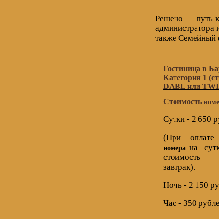
Решено — путь к
администратора 
также Семейный ф
Гостиница в Ба
Категория 1 (с
DABL или TWI
Стоимость
номе
Сутки - 2 650 
(При оплат
на сутк
номера
стоимость
завтрак).
Ночь - 2 150 р
Час - 350 рубл