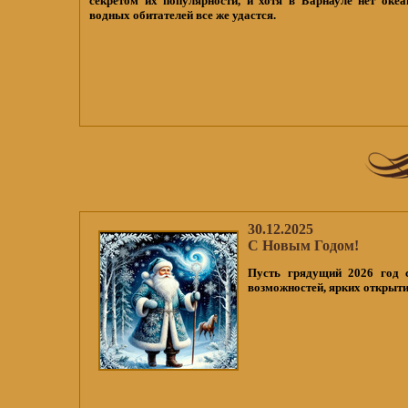
секретом их популярности, и хотя в Барнауле нет океа
водных обитателей все же удастся.
30.12.2025
С Новым Годом!
Пусть грядущий 2026 год 
возможностей, ярких открыти