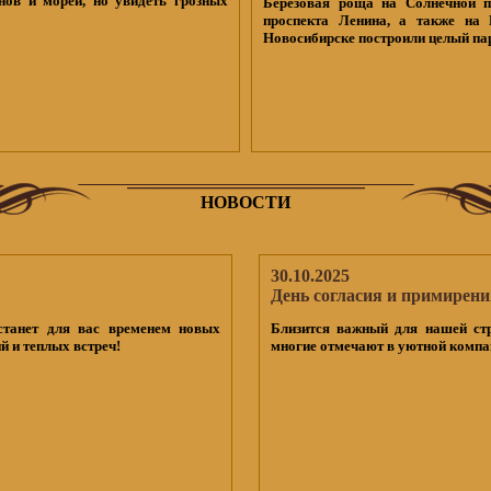
нов и морей, но увидеть грозных
Березовая роща на Солнечной п
проспекта Ленина, а также на 
Новосибирске построили целый па
НОВОСТИ
30.10.2025
День согласия и примирени
станет для вас временем новых
Близится важный для нашей ст
й и теплых встреч!
многие отмечают в уютной компан