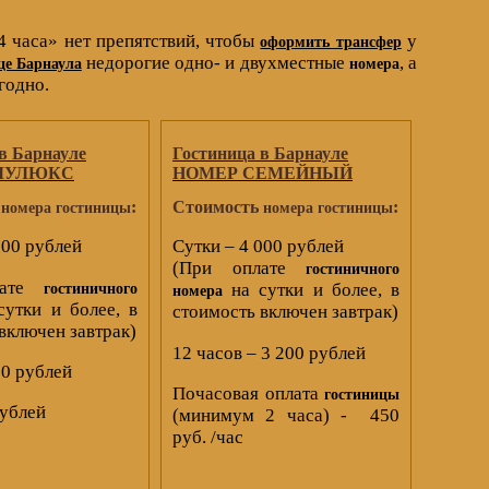
 часа» нет препятствий, чтобы
у
оформить трансфер
недорогие одно- и двухместные
, а
це Барнаула
номера
годно.
в Барнауле
Гостиница в Барнауле
ОЛУЛЮКС
НОМЕР СЕМЕЙНЫЙ
ь
:
Стоимость
:
номера гостиницы
номера гостиницы
000 рублей
Сутки – 4 000 рублей
(При оплате
гостиничного
лате
на сутки и более, в
гостиничного
номера
утки и более, в
стоимость включен завтрак)
включен завтрак)
12 часов – 3 200 рублей
00 рублей
Почасовая оплата
гостиницы
рублей
(минимум 2 часа) - 450
руб. /час