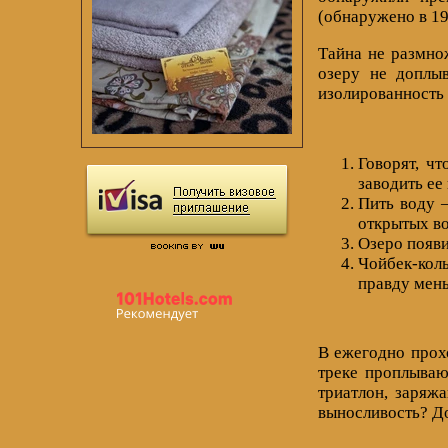
(обнаружено в 19
Тайна не размно
озеру не доплыв
изолированность 
Говорят, ч
заводить ее
Пить воду —
открытых во
Озеро появи
Чойбек-коль
правду мень
В ежегодно прохо
треке проплываю
триатлон, заряж
выносливость? До