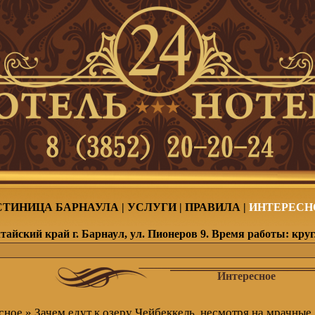
СТИНИЦА БАРНАУЛА
|
УСЛУГИ
|
ПРАВИЛА
|
ИНТЕРЕСН
тайский край г. Барнаул, ул. Пионеров 9. Время работы: кру
Интересное
сное
» Зачем едут к озеру Чейбеккель, несмотря на мрачные